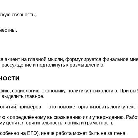
скую связность;
местны.
ся акцент на главной мысли, формулируется финальное мн
ь рассуждение и подтолкнуть к размышлению.
ности
ию, социологию, экономику, политику, психологию. При вы
 выделить главное.
онятий, примеров — это поможет организовать логику текст
ию к определённому высказыванию или утверждению. Рабо
у ценится оригинальность, логика и грамотность.
обенно на ЕГЭ), иначе работа может быть не зачтена.