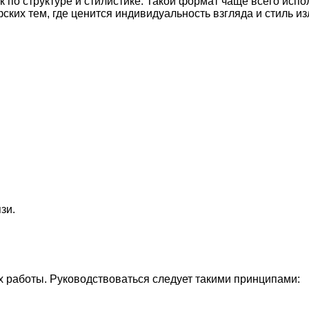
 по структуре и стилистике. Такой формат чаще всего испо
ских тем, где ценится индивидуальность взгляда и стиль и
зи.
х работы. Руководствоваться следует такими принципами: